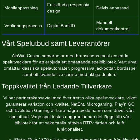
Fullständig responsiv
Mobilanpassning
Delvis anpassad
design
Manuell
Verifieringsprocess
Digital BankID
dokumentkontroll
Vårt Spelutbud samt Leverantörer
AlaWin Casino samarbetar med branschens mest ansedda
spelutvecklare för att erbjuda ett omfattande spelbibliotek. Vårt urval
omfattar klassiska spelautomater, progressiva jackpottar, bordsspel
samt ett levande live casino med riktiga dealers.
Toppkvalitet från Ledande Tillverkare
Vi har partnerskapsavtal med över trettio olika spelutvecklare, vilket
garanterar variation och kvalitet. NetEnt, Microgaming, Play'n GO
och Evolution Gaming är bara några av de namn som driver vårt
spelutbud. Varje spel testas noggrant innan det läggs till i vårt
bibliotek för att säkerställa rättvisa RTP-värden och felfri
funktionalitet.
Slots:
Över 1800 olika spelautomater med teman från klassisk