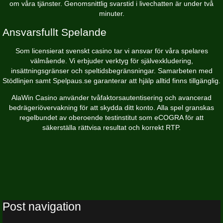
om våra tjänster. Genomsnittlig svarstid i livechatten är under två
minuter.
Ansvarsfullt Spelande
Som licensierat svenskt casino tar vi ansvar för våra spelares
välmående. Vi erbjuder verktyg för självexkludering,
insättningsgränser och speltidsbegränsningar. Samarbeten med
Stödlinjen samt Spelpaus.se garanterar att hjälp alltid finns tillgänglig.
AlaWin Casino använder tvåfaktorsautentisering och avancerad
bedrägeriövervakning för att skydda ditt konto. Alla spel granskas
regelbundet av oberoende testinstitut som eCOGRA för att
säkerställa rättvisa resultat och korrekt RTP.
Post navigation