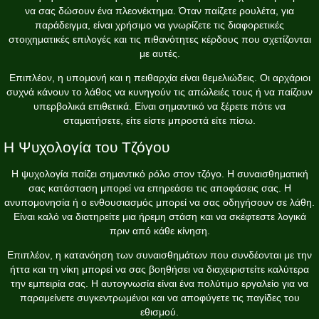
να σας δώσουν ένα πλεονέκτημα. Όταν παίζετε ρουλέτα, για
παράδειγμα, είναι χρήσιμο να γνωρίζετε τις διαφορετικές
στοιχηματικές επιλογές και τις πιθανότητες κέρδους που σχετίζονται
με αυτές.
Επιπλέον, η υπομονή και η πειθαρχία είναι θεμελιώδεις. Οι αρχάριοι
συχνά κάνουν το λάθος να κυνηγούν τις απώλειές τους ή να παίζουν
υπερβολικά επιθετικά. Είναι σημαντικό να ξέρετε πότε να
σταματήσετε, είτε είστε μπροστά είτε πίσω.
Η Ψυχολογία του Τζόγου
Η ψυχολογία παίζει σημαντικό ρόλο στον τζόγο. Η συναισθηματική
σας κατάσταση μπορεί να επηρεάσει τις αποφάσεις σας. Η
ανυπομονησία ή ο ενθουσιασμός μπορεί να σας οδηγήσουν σε λάθη.
Είναι καλό να διατηρείτε μια ήρεμη στάση και να σκέφτεστε λογικά
πριν από κάθε κίνηση.
Επιπλέον, η κατανόηση των συναισθημάτων που συνδέονται με την
ήττα και τη νίκη μπορεί να σας βοηθήσει να διαχειριστείτε καλύτερα
την εμπειρία σας. Η αυτογνωσία είναι ένα πολύτιμο εργαλείο για να
παραμείνετε συγκεντρωμένοι και να αποφύγετε τις παγίδες του
εθισμού.