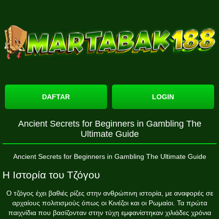
DAFTAR
LOGIN
Ancient Secrets for Beginners in Gambling The
Ultimate Guide
Ancient Secrets for Beginners in Gambling The Ultimate Guide
Η Ιστορία του Τζόγου
Ο τζόγος έχει βαθιές ρίζες στην ανθρώπινη ιστορία, με αναφορές σε
αρχαίους πολιτισμούς όπως οι Κινέζοι και οι Ρωμαίοι. Τα πρώτα
παιχνίδια που βασίζονταν στην τύχη εμφανίστηκαν χιλιάδες χρόνια