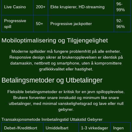
96-
Live Casino
200+
Ekte krupierer, HD-streaming
99%
Progressive
92-
50+
Progressive jackpotter
spill
96%
Mobiloptimalisering og Tilgjengelighet
Moderne spillsider må fungere problemfritt på alle enheter.
Responsive design sikrer at brukeropplevelsen er identisk på
datamaskin, nettbrett og smartphone, uten å kompromittere
grafikkkvalitet eller hastighet.
Betalingsmetoder og Utbetalinger
Fleksible betalingsmetoder er kritisk for en jevn spillopplevelse.
Brukere forventer snare innskudd og minimum like snare
utbetalinger, med minimal vanskelighetsgrad og lave eller null
gebyrer.
Transaksjonsmetode Innbetalingstid Uttakstid Gebyrer
Debet-/Kredittkort
Umiddelbart
1-3 virkedager
Ingen