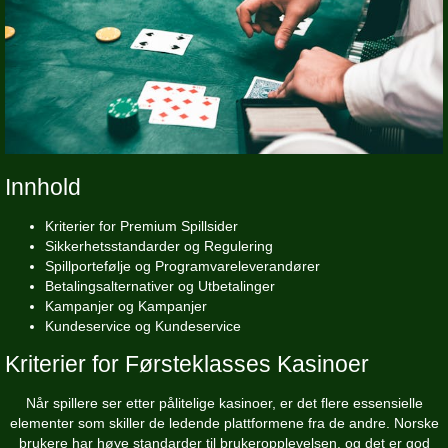
Innhold
Kriterier for Premium Spillsider
Sikkerhetsstandarder og Regulering
Spillportefølje og Programvareleverandører
Betalingsalternativer og Utbetalinger
Kampanjer og Kampanjer
Kundeservice og Kundeservice
Kriterier for Førsteklasses Kasinoer
Når spillere ser etter pålitelige kasinoer, er det flere essensielle
elementer som skiller de ledende plattformene fra de andre. Norske
brukere har høye standarder til brukeropplevelsen, og det er god