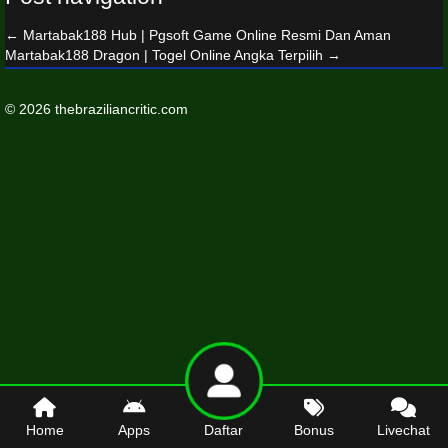
←
Martabak188 Hub | Pgsoft Game Online Resmi Dan Aman
Martabak188 Dragon | Togel Online Angka Terpilih
→
© 2026 thebraziliancritic.com
Home
Apps
Daftar
Bonus
Livechat