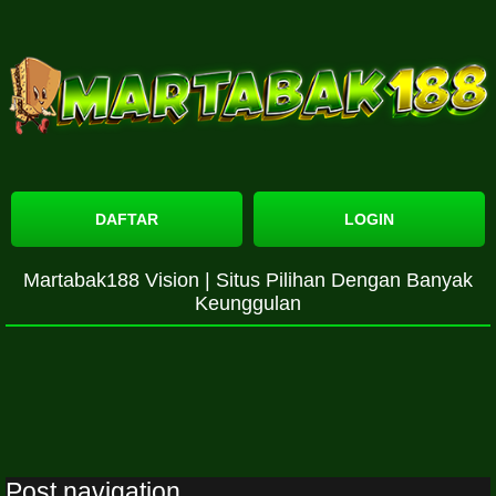
DAFTAR
LOGIN
Martabak188 Vision | Situs Pilihan Dengan Banyak
Keunggulan
Post navigation